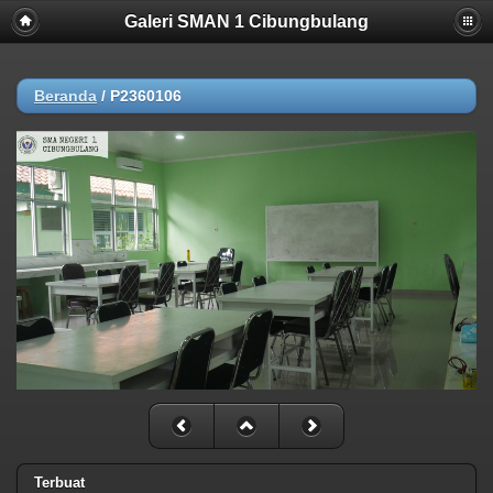
Galeri SMAN 1 Cibungbulang
Beranda
/
P2360106
Terbuat