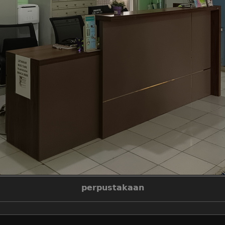
perpustakaan
make
tecno