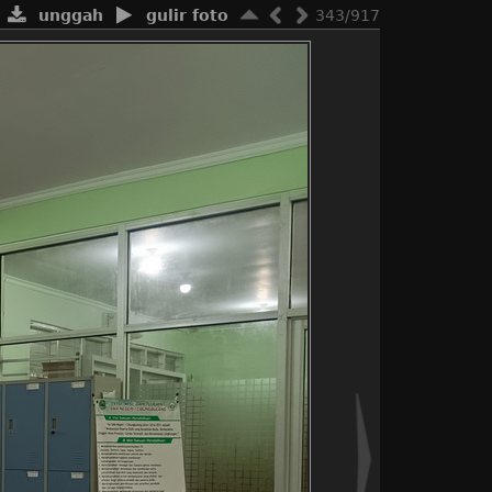
unggah
gulir foto
343/917